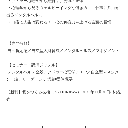
・アドラー心理学から紐解く、勇気の正体
・心理学から見るウェルビーイングな働き⽅――仕事に活力が
出るメンタルヘルス
・口癖で人生は変わる！ 心の免疫力を上げる言葉の習慣
【専門分野】
自己肯定感／自立型人財育成／メンタルヘルス／マネジメント
【セミナー・講演ジャンル】
メンタルヘルス全般／アドラー心理学／HSP／自立型マネジメ
ント論／リーダーシップ論■団体概要
【新刊】愛をつくる技術（KADOKAWA） 2025年11月20日(木)発
売