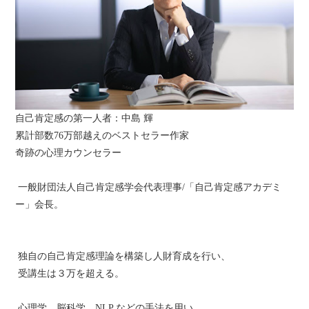
自己肯定感の第一人者：中島 輝
累計部数76万部越えのベストセラー作家
奇跡の心理カウンセラー
一般財団法人自己肯定感学会代表理事/「自己肯定感アカデミ
ー」会長。
独自の自己肯定感理論を構築し人財育成を行い、
受講生は３万を超える。
心理学、脳科学、NLP などの手法を用い、