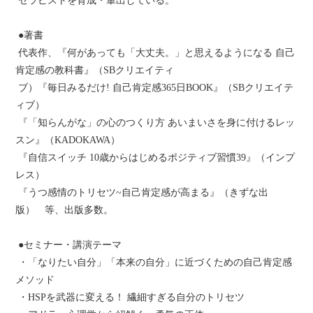
セラピストを育成・輩出している。
●著書
代表作、『何があっても「大丈夫。」と思えるようになる 自己
肯定感の教科書』（‎SBクリエイティ
ブ）『毎日みるだけ! 自己肯定感365日BOOK』（SBクリエイテ
ィブ）
『「知らんがな」の心のつくり方 あいまいさを身に付けるレッ
スン』（KADOKAWA）
『自信スイッチ 10歳からはじめるポジティブ習慣39』（インプ
レス）
『うつ感情のトリセツ~自己肯定感が高まる』（きずな出
版） 等、出版多数。
●セミナー・講演テーマ
・「なりたい自分」「本来の自分」に近づくための自己肯定感
メソッド
・HSPを武器に変える！ 繊細すぎる自分のトリセツ