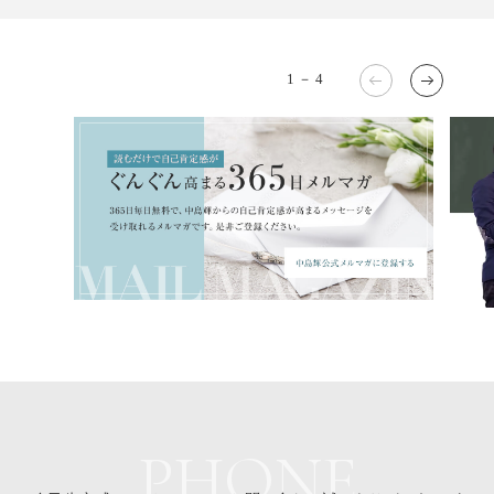
1
－
4
PHONE