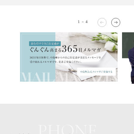
1
－
4
PHONE