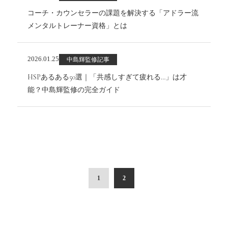
コーチ・カウンセラーの課題を解決する「アドラー流
メンタルトレーナー資格」とは
2026.01.25
中島輝監修記事
HSPあるある50選｜「共感しすぎて疲れる…」は才
能？中島輝監修の完全ガイド
投
1
2
稿
の
ペ