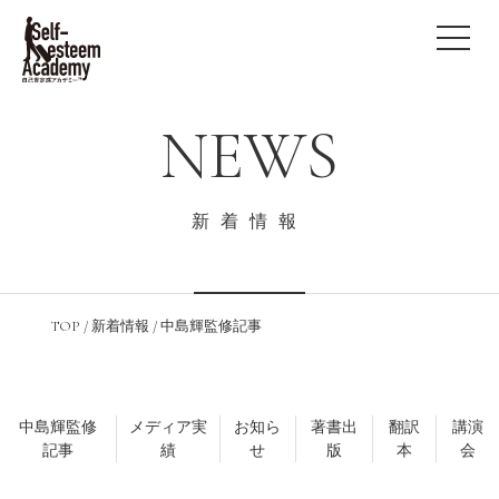
NEWS
新着情報
TOP
/
新着情報
/
中島輝監修記事
中島輝監修
メディア実
お知ら
著書出
翻訳
講演
記事
績
せ
版
本
会