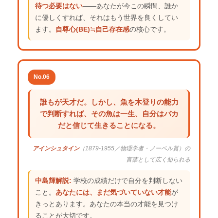
待つ必要はない
——あなたが今この瞬間、誰か
に優しくすれば、それはもう世界を良くしてい
ます。
自尊心(BE)≒自己存在感
の核心です。
No.06
誰もが天才だ。しかし、魚を木登りの能力
で判断すれば、その魚は一生、自分はバカ
だと信じて生きることになる。
アインシュタイン
（1879-1955／物理学者・ノーベル賞）の
言葉として広く知られる
中島輝解説:
学校の成績だけで自分を判断しない
こと。
あなたには、まだ気づいていない才能
が
きっとあります。あなたの本当の才能を見つけ
ることが大切です。