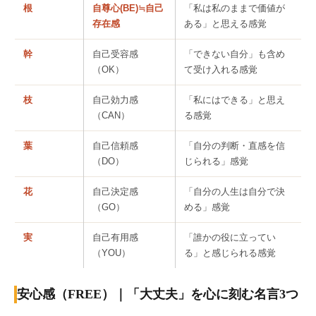
根
自尊心(BE)≒自己
「私は私のままで価値が
存在感
ある」と思える感覚
幹
自己受容感
「できない自分」も含め
（OK）
て受け入れる感覚
枝
自己効力感
「私にはできる」と思え
（CAN）
る感覚
葉
自己信頼感
「自分の判断・直感を信
（DO）
じられる」感覚
花
自己決定感
「自分の人生は自分で決
（GO）
める」感覚
実
自己有用感
「誰かの役に立ってい
（YOU）
る」と感じられる感覚
安心感（FREE）｜「大丈夫」を心に刻む名言3つ