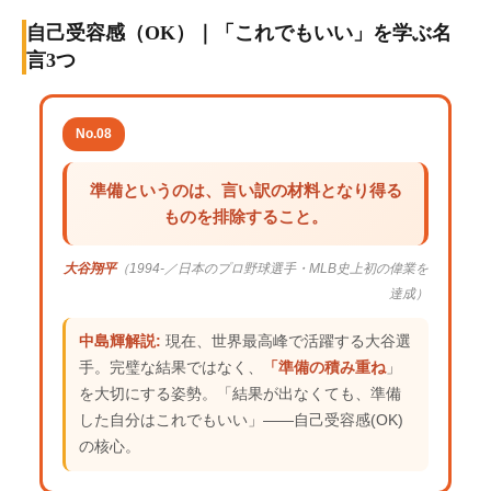
自己受容感（OK）｜「これでもいい」を学ぶ名
言3つ
No.08
準備というのは、言い訳の材料となり得る
ものを排除すること。
大谷翔平
（1994-／日本のプロ野球選手・MLB史上初の偉業を
達成）
中島輝解説:
現在、世界最高峰で活躍する大谷選
手。完璧な結果ではなく、
「準備の積み重ね
」
を大切にする姿勢。「結果が出なくても、準備
した自分はこれでもいい」——自己受容感(OK)
の核心。