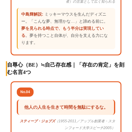
者）の言葉として広く知られる
中島輝解説:
ミッキーマウスを生んだディズニ
ー。「こんな夢、無理かな…」と諦める前に。
夢を見られる時点で、もう半分は実現してい
る
。夢を持つこと自体が、自分を支える力にな
ります。
自尊心（BE）≒自己存在感｜「存在の肯定」を刻
む名言4つ
No.04
他人の人生を生きて時間を無駄にするな。
スティーブ・ジョブズ
（1955-2011／アップル創業者・スタ
ンフォード大学スピーチ2005）