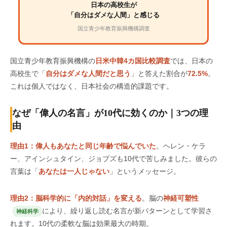
日本の高校生が
「自分はダメな人間」と感じる
国立青少年教育振興機構調査
国立青少年教育振興機構の
日米中韓4カ国比較調査
では、日本の
高校生で「
自分はダメな人間だと思う
」と答えた割合が
72.5%
。
これは個人ではなく、日本社会の構造的課題です。
なぜ「偉人の名言」が10代に効くのか｜3つの理
由
理由1：偉人もあなたと同じ年齢で悩んでいた
。ヘレン・ケラ
ー、アインシュタイン、ジョブズも10代で苦しみました。彼らの
言葉は「
あなたは一人じゃない
」というメッセージ。
理由2：脳科学的に「内的対話」を変える
。脳の
神経可塑性
により、繰り返し読む名言が新パターンとして学習さ
神経科学
れます。10代の柔軟な脳は効果最大の時期。