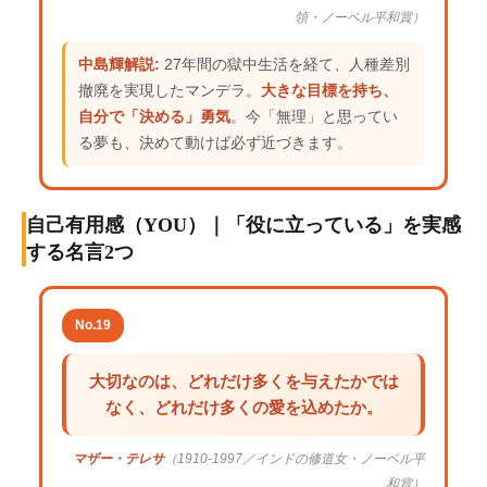
領・ノーベル平和賞）
中島輝解説:
27年間の獄中生活を経て、人種差別
撤廃を実現したマンデラ。
大きな目標を持ち、
自分で「決める」勇気
。今「無理」と思ってい
る夢も、決めて動けば必ず近づきます。
自己有用感（YOU）｜「役に立っている」を実感
する名言2つ
No.19
大切なのは、どれだけ多くを与えたかでは
なく、どれだけ多くの愛を込めたか。
マザー・テレサ
（1910-1997／インドの修道女・ノーベル平
和賞）