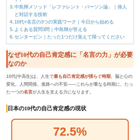
中島輝メソッド「レファレント・パーソン論」｜偉人
と対話する技術
10代×名言の3つの実践ワーク｜今日から始める
よくある質問3問｜中島輝が答える
センターピン｜たった1つだけ覚えて帰ってください
なぜ10代の自己肯定感に「名言の力」が必要
なのか
10代(中高生)は、人生で
最も自己肯定感が揺らぐ時期
。脳と心の
変化、人間関係、進路への不安——これらが重なる時期に、たっ
た一つの
名言
が人生を支える力になります。
日本の10代の自己肯定感の現状
72.5%