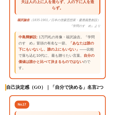
天は人の上に人を造らず、人の下に人を造
らず。
福沢諭吉
（1835-1901／日本の啓蒙思想家・慶應義塾創設）
『学問のすゝめ』より
中島輝解説:
1万円札の肖像・福沢諭吉。『学問
のすゝめ』冒頭の有名な一節。
「あなたは誰の
下にもいないし、誰の上にもいない」
——比較
で落ち込む10代に、最も贈りたい言葉。
自分の
価値は誰かと比べて決まるものではない
ので
す。
自己決定感（GO）｜「自分で決める」名言2つ
No.17