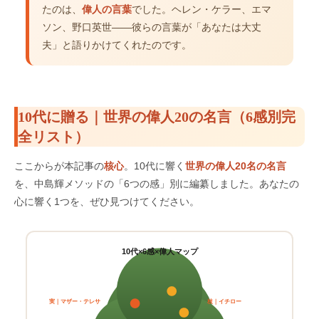
たのは、
偉人の言葉
でした。ヘレン・ケラー、エマ
ソン、野口英世——彼らの言葉が「あなたは大丈
夫」と語りかけてくれたのです。
10代に贈る｜世界の偉人20の名言（6感別完
全リスト）
ここからが本記事の
核心
。10代に響く
世界の偉人20名の名言
を、中島輝メソッドの「6つの感」別に編纂しました。あなたの
心に響く1つを、ぜひ見つけてください。
10代×6感×偉人マップ
実｜マザー・テレサ
枝｜イチロー