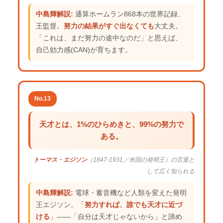
中島輝解説:
通算ホームラン868本の世界記録、
王監督。
努力の結果がすぐ出なくても
大丈夫。
「これは、まだ努力の途中なのだ」と思えば、
自己効力感(CAN)が育ちます。
No.13
天才とは、1%のひらめきと、99%の努力で
ある。
トーマス・エジソン
（1847-1931／米国の発明王）の言葉と
して広く知られる
中島輝解説:
電球・蓄音機など人類を変えた発明
王エジソン。「
努力すれば、誰でも天才に近づ
ける
」——「自分は天才じゃないから」と諦め