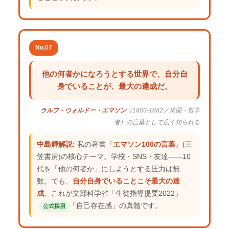
No.07
他の何者かになろうとする世界で、自分自
身でいることが、最大の達成だ。
ラルフ・ウォルドー・エマソン
（1803-1882／米国・哲学
者）の言葉として広く知られる
中島輝解説:
私の著書『
エマソン100の言葉
』(三
笠書房)の核心テーマ。学校・SNS・友達——10
代を「他の何者か」にしようとする圧力は無
数。でも、
自分自身でいることこそ最大の達
成
。これが文部科学省「生徒指導提要2022」
「自己存在感」の真髄です。
公式採用