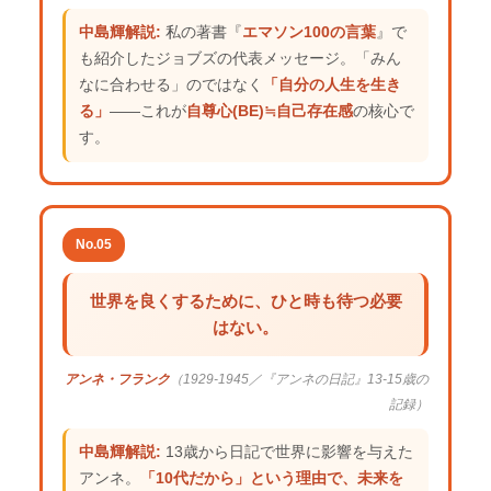
中島輝解説:
私の著書『
エマソン100の言葉
』で
も紹介したジョブズの代表メッセージ。「みん
なに合わせる」のではなく
「自分の人生を生き
る」
——これが
自尊心(BE)≒自己存在感
の核心で
す。
No.05
世界を良くするために、ひと時も待つ必要
はない。
アンネ・フランク
（1929-1945／『アンネの日記』13-15歳の
記録）
中島輝解説:
13歳から日記で世界に影響を与えた
アンネ。
「10代だから」という理由で、未来を