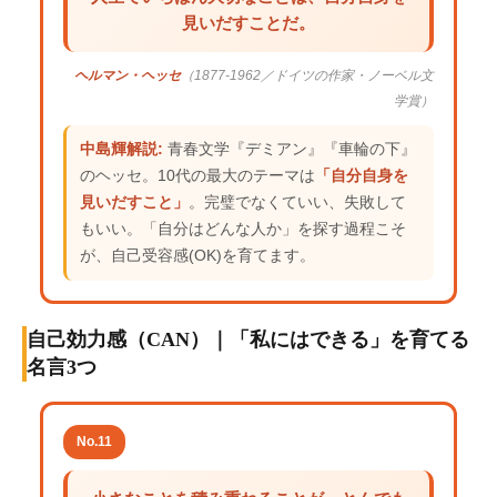
見いだすことだ。
ヘルマン・ヘッセ
（1877-1962／ドイツの作家・ノーベル文
学賞）
中島輝解説:
青春文学『デミアン』『車輪の下』
のヘッセ。10代の最大のテーマは
「自分自身を
見いだすこと」
。完璧でなくていい、失敗して
もいい。「自分はどんな人か」を探す過程こそ
が、自己受容感(OK)を育てます。
自己効力感（CAN）｜「私にはできる」を育てる
名言3つ
No.11