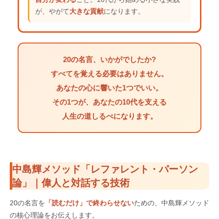
が、やがて
大きな貢献
になります。
20の名言、いかがでしたか?
すべてを覚える必要はありません。
あなたの心に響いた
1つ
でいい。
その1つが、あなたの10代を支える
人生の道しるべ
になります。
中島輝メソッド「レファレント・パーソン
論」｜偉人と対話する技術
20の名言を
「読むだけ」で終わらせない
ための、中島輝メソッド
の核心理論をお伝えします。