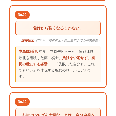
No.09
負けたら強くなるしかない。
藤井聡太
（2002-／将棋棋士・史上最年少での偉業多数）
中島輝解説:
中学生プロデビューから連戦連勝、
敗北も経験した藤井棋士。
負けを否定せず、成
長の糧にする姿勢
——「失敗した自分も、これ
でもいい」を体現する現代のロールモデルで
す。
No.10
人生でいちばん大切なことは、自分自身を