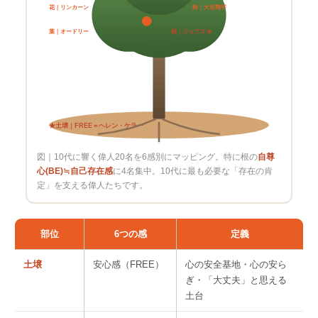
幹｜大谷翔平
花｜リンカーン
根｜ジョブズ ★
葉｜オードリー
★土壌｜FREE＝ヘレン・ケラー
図｜10代に響く偉人20名を6感別にマッピング。特に根の
自尊
心(BE)≒自己存在感
に4名集中。10代に最も必要な「存在の肯
定」を支える偉人たちです。
部位
6つの感
定義
土壌
安心感（FREE）
心の安全基地・心の安ら
ぎ・「大丈夫」と思える
土台