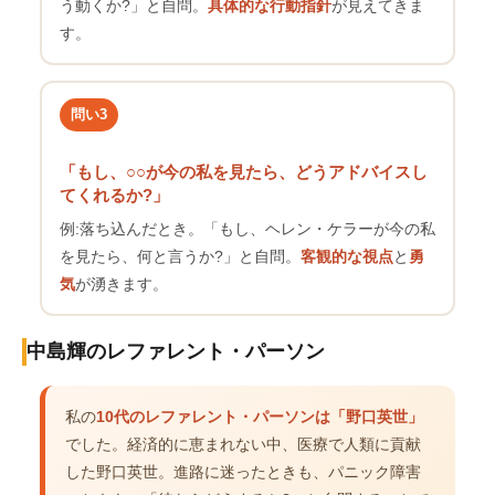
う動くか?」と自問。
具体的な行動指針
が見えてきま
す。
問い3
「もし、○○が今の私を見たら、どうアドバイスし
てくれるか?」
例:落ち込んだとき。「もし、ヘレン・ケラーが今の私
を見たら、何と言うか?」と自問。
客観的な視点
と
勇
気
が湧きます。
中島輝のレファレント・パーソン
私の
10代のレファレント・パーソンは「野口英世」
でした。経済的に恵まれない中、医療で人類に貢献
した野口英世。進路に迷ったときも、パニック障害