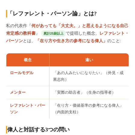
「レファレント・パーソン論」とは?
私の代表作『
何があっても「大丈夫。」と思えるようになる自己
肯定感の教科書
』
で提唱した概念。
レファレント・
累計25刷以上
パーソン
とは、
「在り方や生き方の参考になる偉人」
のこと:
概念
違い
ロールモデル
「あの人みたいになりたい」（外見・成
果志向）
メンター
「実際の助言者」（生身の指導者）
レファレント・パー
「在り方・価値基準の参考になる偉人」
ソン
（内面的支柱）
偉人と対話する3つの問い