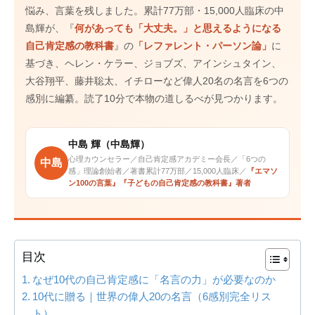
悩み、言葉を残しました。累計77万部・15,000人臨床の中
島輝が、『
何があっても「大丈夫。」と思えるようになる
自己肯定感の教科書
』の
「レファレント・パーソン論」
に
基づき、ヘレン・ケラー、ジョブズ、アインシュタイン、
大谷翔平、藤井聡太、イチローなど偉人20名の名言を6つの
感別に編纂。読了10分で本物の道しるべが見つかります。
中島 輝（中島輝）
心理カウンセラー／自己肯定感アカデミー会長／「6つの
中島
感」理論創始者／著書累計77万部／15,000人臨床／
『エマソ
ン100の言葉』『子どもの自己肯定感の教科書』著者
目次
なぜ10代の自己肯定感に「名言の力」が必要なのか
10代に贈る｜世界の偉人20の名言（6感別完全リス
ト）