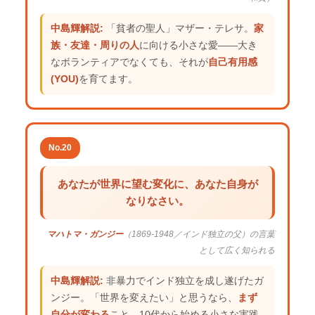
中島輝解説:
「貧者の聖人」マザー・テレサ。
家
族・友達・周りの人
に向ける小さな愛——大き
なボランティアでなくても、それが
自己有用感
(YOU)
を育てます。
No.20
あなたが世界に望む変化に、あなた自身が
なりなさい。
マハトマ・ガンジー
（1869-1948／インド独立の父）の言葉
として広く知られる
中島輝解説:
非暴力でインド独立を成し遂げたガ
ンジー。「世界を変えたい」と思うなら、
まず
自分が変わる
こと。10代から始める小さな実践