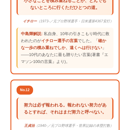
小さなことを積み重ねることが、とんでも
ないところに行くただひとつの道。
イチロー
（1973-／元プロ野球選手・日米通算4367安打）
中島輝解説:
私自身、10年の引きこもり時代に救
われたのが
イチロー選手の言葉
でした。「
確か
な一歩の積み重ねでしか、遠くへは行けない
」
——10代のあなたに最も贈りたい言葉(著書『エ
マソン100の言葉』より)。
No.12
努力は必ず報われる。報われない努力があ
るとすれば、それはまだ努力と呼べない。
王貞治
（1940-／元プロ野球選手・世界記録の本塁打数）