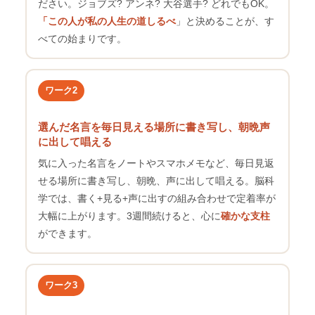
ださい。ジョブズ? アンネ? 大谷選手? どれでもOK。
「この人が私の人生の道しるべ
」と決めることが、す
べての始まりです。
ワーク2
選んだ名言を毎日見える場所に書き写し、朝晩声
に出して唱える
気に入った名言をノートやスマホメモなど、毎日見返
せる場所に書き写し、朝晩、声に出して唱える。脳科
学では、書く+見る+声に出すの組み合わせで定着率が
大幅に上がります。3週間続けると、心に
確かな支柱
ができます。
ワーク3