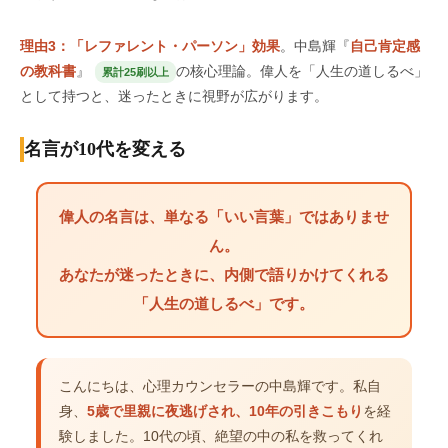
理由3：「レファレント・パーソン」効果
。中島輝『
自己肯定感
の教科書
』
の核心理論。偉人を「人生の道しるべ」
累計25刷以上
として持つと、迷ったときに視野が広がります。
名言が10代を変える
偉人の名言は、単なる「いい言葉」ではありませ
ん。
あなたが迷ったときに、内側で語りかけてくれる
「人生の道しるべ」
です。
こんにちは、心理カウンセラーの中島輝です。私自
身、
5歳で里親に夜逃げされ、10年の引きこもり
を経
験しました。10代の頃、絶望の中の私を救ってくれ