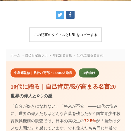
この記事のタイトルとURLをコピーする
ホーム ＞ 自己肯定感ラボ ＞ 年代別名言集 ＞ 10代に贈る名言20
中島輝監修｜累計77万部・15,000人臨床
10代向け
10代に贈る｜自己肯定感が高まる名言20
世界の偉人と6つの感
「自分が好きになれない」「将来が不安」——10代の悩み
に、世界の偉人たちはどんな言葉を残したか? 国立青少年教
育振興機構の調査では、日本の高校生の
72.5%
が「自分はダ
メな人間だ」と感じています。でも偉人たちも同じ年齢で