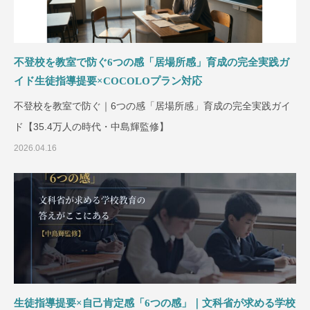
不登校を教室で防ぐ6つの感「居場所感」育成の完全実践ガ
イド生徒指導提要×COCOLOプラン対応
不登校を教室で防ぐ｜6つの感「居場所感」育成の完全実践ガイ
ド【35.4万人の時代・中島輝監修】
2026.04.16
生徒指導提要×自己肯定感「6つの感」｜文科省が求める学校