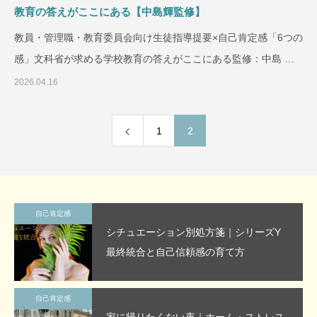
教育の答えがここにある【中島輝監修】
教員・管理職・教育委員会向け生徒指導提要×自己肯定感「6つの
感」文科省が求める学校教育の答えがここにある監修：中島 輝
｜心理カウンセ
2026.04.16
1
2
自己肯定感
シチュエーション別処方箋｜シリーズY
最終統合と自己信頼感の育て方
自己肯定感
家に帰りたくない夜｜ホーム・ストレス