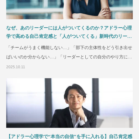
なぜ、あのリーダーには人がついてくるのか？アドラー心理
学で高める自己肯定感と「人がついてくる」新時代のリーダ
ーシップを解明
「チームがうまく機能しない…」「部下の主体性をどう引き出せ
ばいいのか分からない…」「リーダーとしての自分のやり方に、
時々自
2025.10.11
【アドラー心理学で“本当の自信”を手に入れる】自己肯定感