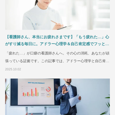
【看護師さん、本当にお疲れさまです】「もう疲れた…」心
がすり減る毎日に。アドラー心理学＆自己肯定感でフッと心
が軽くなる3つのヒント
「疲れた…」が口癖の看護師さんへ。その心の消耗、あなたが頑
張っている証拠です。この記事では、アドラー心理学と自己肯定
感の視点から、
2025.10.02