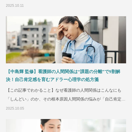
者対応や職員会議で、心
2025.10.11
【中島輝 監修】看護師の人間関係は“課題の分離”で9割解
決！自己肯定感を育むアドラー心理学の処方箋
【この記事でわかること】なぜ看護師の人間関係はこんなにも
「しんどい」のか、その根本原因人間関係の悩みが「自己肯定感
の低さ
2025.10.05