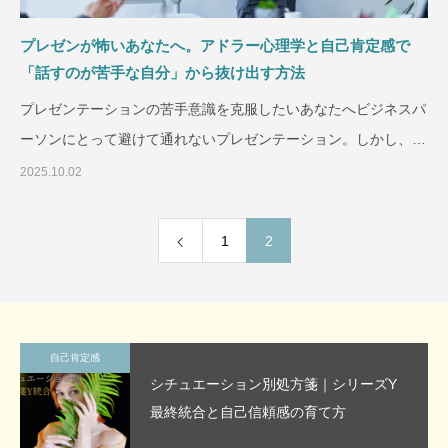
プレゼンが怖いあなたへ。アドラー心理学と自己肯定感で
「話すのが苦手な自分」から抜け出す方法
プレゼンテーションの苦手意識を克服したいあなたへビジネスパ
ーソンにとって避けて通れないプレゼンテーション。しかし、多
くの人
2025.10.02
1
2
自己肯定感
シチュエーション別処方箋｜シリーズY
最終統合と自己信頼感の育て方