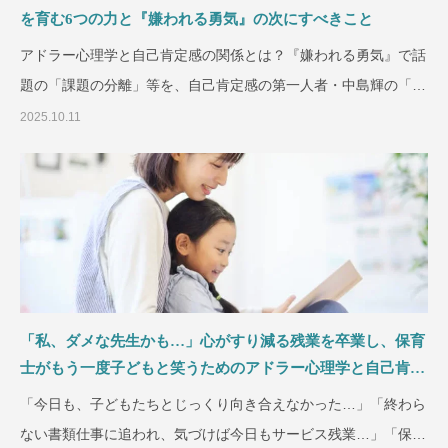
を育む6つの力と『嫌われる勇気』の次にすべきこと
アドラー心理学と自己肯定感の関係とは？『嫌われる勇気』で話
題の「課題の分離」等を、自己肯定感の第一人者・中島輝の「6
つの感」メソッドで徹底
2025.10.11
「私、ダメな先生かも…」心がすり減る残業を卒業し、保育
士がもう一度子どもと笑うためのアドラー心理学と自己肯定
感のヒント
「今日も、子どもたちとじっくり向き合えなかった…」「終わら
ない書類仕事に追われ、気づけば今日もサービス残業…」「保護